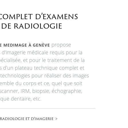
complet d’examens
t de radiologie
propose
IE MEDIMAGE À GENÈVE
d’imagerie médicale requis pour la
cialisée, et pour le traitement de la
s d’un plateau technique complet et
 technologies pour réaliser des images
semble du corps et ce, quel que soit
scanner, IRM, biopsie, échographie,
que dentaire, etc.
radiologie et d’imagerie