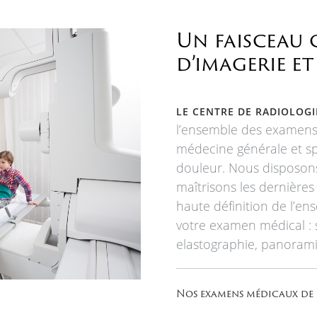
Un faisceau 
d’imagerie e
LE CENTRE DE RADIOLOG
l’ensemble des examens 
médecine générale et spé
douleur. Nous disposon
maîtrisons les dernières
haute définition de l’en
votre examen médical : 
elastographie, panorami
Nos examens médicaux de 