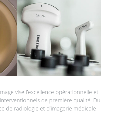
image vise l’excellence opérationnelle et
 interventionnels de première qualité. Du
ce de radiologie et d’imagerie médicale