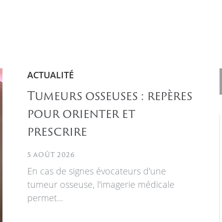
ACTUALITÉ
Tumeurs osseuses : repères
pour orienter et
prescrire
5 AOÛT 2026
En cas de signes évocateurs d'une
tumeur osseuse, l'imagerie médicale
permet...