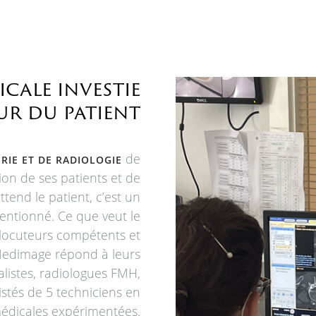
cale investie
r du patient
de
RIE ET DE RADIOLOGIE
ion de ses patients et de
tend le patient, c’est un
ntionné. Ce que veut le
rlocuteurs compétents et
 Medimage répond à leurs
alistes, radiologues FMH,
istés de 5 techniciens en
médicales expérimentées.