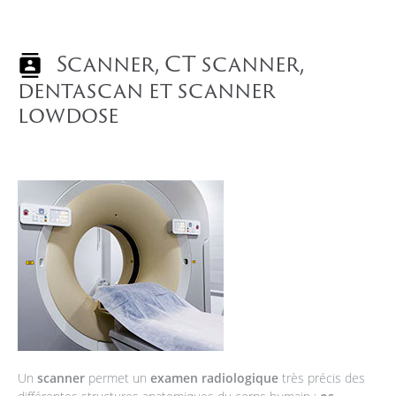
Scanner, CT scanner,
dentascan et scanner
lowdose
Un
scanner
permet un
examen radiologique
très précis des