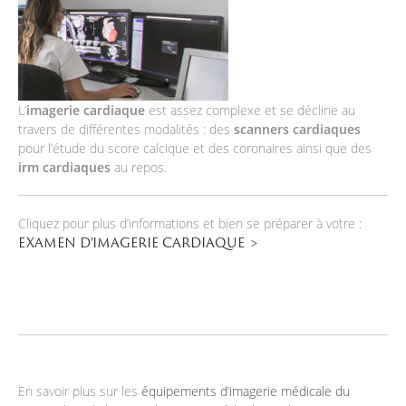
L’
imagerie cardiaque
est assez complexe et se décline au
travers de différentes modalités : des
scanners cardiaques
pour l’étude du score calcique et des coronaires ainsi que des
irm cardiaques
au repos.
Cliquez pour plus d’informations et bien se préparer à votre :
EXAMEN D’IMAGERIE CARDIAQUE
En savoir plus sur les
équipements d’imagerie médicale du