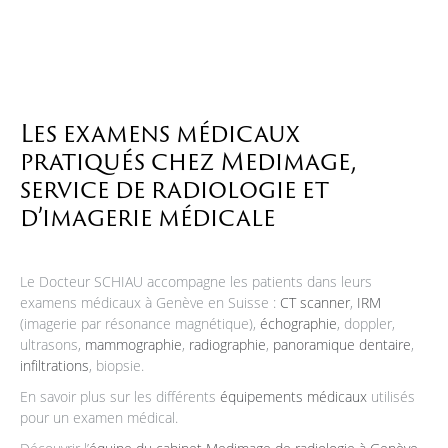
Les examens médicaux
pratiqués chez Medimage,
service de radiologie et
d’imagerie médicale
Le Docteur SCHIAU accompagne les patients dans leurs
examens médicaux à Genève en Suisse :
CT scanner
,
IRM
(imagerie par résonance magnétique),
échographie
, doppler,
ultrasons,
mammographie
,
radiographie
,
panoramique dentaire
,
infiltrations
, biopsie.
En savoir plus sur les différents
équipements médicaux
utilisés
pour un examen médical.