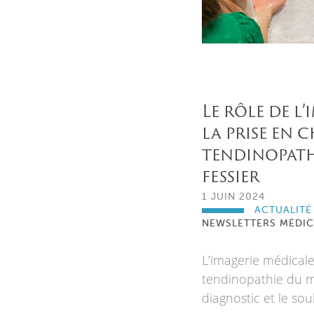
Le rôle de l
la prise en 
tendinopath
fessier
1 JUIN 2024
ACTUALITÉ
NEWSLETTERS MÉDIC
L’imagerie médical
tendinopathie du m
diagnostic et le so