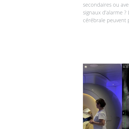
secondaires ou ave
signaux d’alarme ? 
cérébrale peuvent p