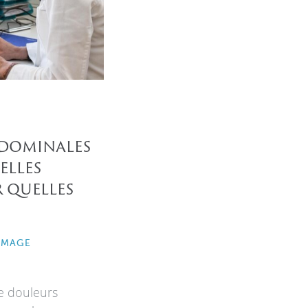
bdominales
elles
 quelles
IMAGE
de douleurs