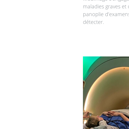
maladies graves et 
panoplie d’examens
détecter.