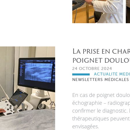
La prise en cha
poignet doulo
24 OCTOBRE 2024
ACTUALITÉ MED
NEWSLETTERS MÉDICALES
En cas de poignet doulo
échographie – radiogra
confirmer le diagnostic. 
thérapeutiques peuvent
envisagées.