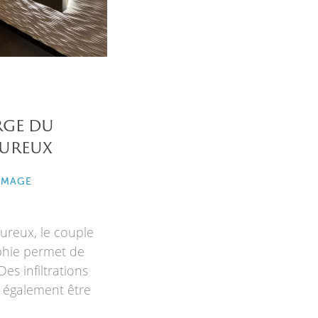
rge du
ureux
IMAGE
ureux, le couple
phie permet de
Des infiltrations
 également être