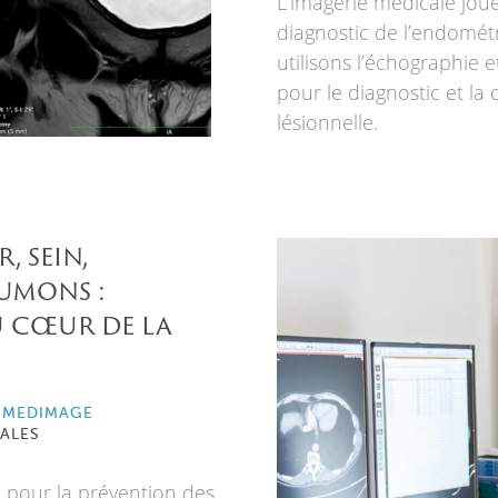
L’imagerie médicale joue
diagnostic de l’endomét
utilisons l’échographie e
pour le diagnostic et la
lésionnelle.
 sein,
oumons :
u cœur de la
 MEDIMAGE
ALES
pour la prévention des