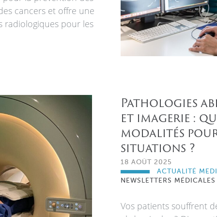
des cancers et offre une
 radiologiques pour les
Pathologies a
et imagerie : qu
modalités pour
situations ?
18 AOÛT 2025
ACTUALITÉ MED
NEWSLETTERS MÉDICALES
Vos patients souffrent 