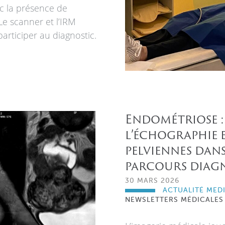
c la présence de
Le scanner et l’IRM
articiper au diagnostic.
Endométriose :
l’échographie e
pelviennes dans
parcours diag
30 MARS 2026
ACTUALITÉ MED
NEWSLETTERS MÉDICALES