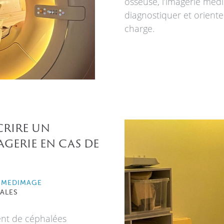
osseuse, l’imagerie méd
diagnostiquer et oriente
charge.
rire un
gerie en cas de
 MEDIMAGE
ALES
ent de céphalées