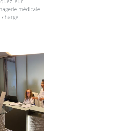
iquez leur
’imagerie médicale
n charge.