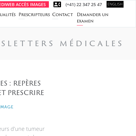
DIWEB ACCÈS IMAGES
(+41) 22 347 25 47
ENGLISH
ualités
Prescripteurs
Contact
Demander un
examen
sletters médicales
s : repères
t prescrire
IMAGE
eurs d’une tumeur