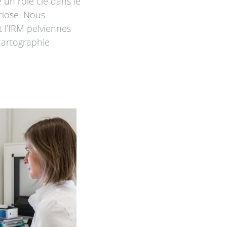
 un rôle clé dans le
riose. Nous
t l’IRM pelviennes
 cartographie