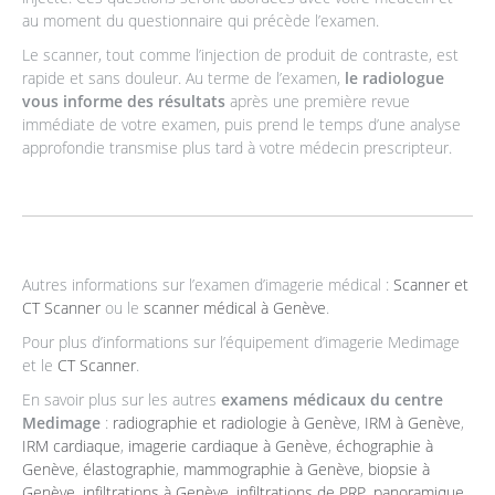
au moment du questionnaire qui précède l’examen.
Le scanner, tout comme l’injection de produit de contraste, est
rapide et sans douleur. Au terme de l’examen,
le radiologue
vous informe des résultats
après une première revue
immédiate de votre examen, puis prend le temps d’une analyse
approfondie transmise plus tard à votre médecin prescripteur.
Autres informations sur l’examen d’imagerie médical :
Scanner et
CT Scanner
ou le
scanner médical à Genève
.
Pour plus d’informations sur l’équipement d’imagerie Medimage
et le
CT Scanner
.
En savoir plus sur les autres
examens médicaux du centre
Medimage
:
radiographie et radiologie à Genève
,
IRM à Genève
,
IRM cardiaque
,
imagerie cardiaque à Genève
,
échographie à
Genève
,
élastographie
,
mammographie à Genève
,
biopsie à
Genève
,
infiltrations à Genève
,
infiltrations de PRP
,
panoramique